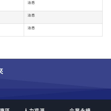
洽悉
洽悉
洽悉
來
專區
人力資源
企業永續