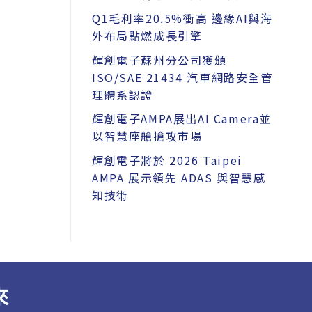
Q1毛利率20.5%衝高 邊緣AI與海
外布局點燃成長引擎
輝創電子蘇州分公司獲頒
ISO/SAE 21434 汽車網路安全管
理體系認證
輝創電子AMPA展出AI Camera並
以智慧座艙搶攻市場
輝創電子將於 2026 Taipei
AMPA 展示領先 ADAS 與智慧感
知技術
來