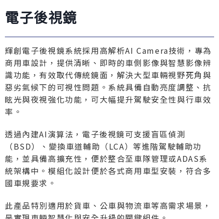
電子後視鏡
輝創電子後視鏡系統採用高解析AI Camera技術，專為
商用車設計，提供清晰、即時的車側影像與智慧影像辨
識功能，有效取代傳統鏡面，解決大型車輛視野死角與
惡劣氣候下的可視性問題。系統具備自動亮度調整、抗
眩光與夜視強化功能，可大幅提升駕駛安全性與行車效
率。
透過內建AI演算法，電子後視鏡可支援盲區偵測
（BSD）、變換車道輔助（LCA）等進階駕駛輔助功
能，並具備高擴充性，便於整合至車隊管理或ADAS系
統架構中。模組化設計便於各式商用車型安裝，符合多
國車規要求。
此產品特別適用於貨車、公車與物流車等高需求場景，
是實現車輛智慧化與安全升級的關鍵組件。